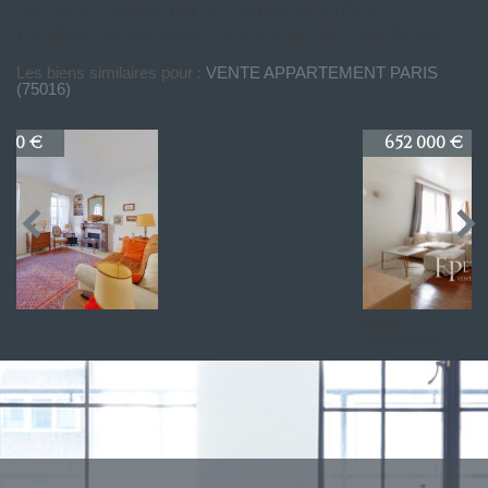
autres annonces immobilières
correspondant à votre recherche
Les biens similaires pour :
VENTE APPARTEMENT PARIS
(75016)
652 000 €
Paris
Appartement