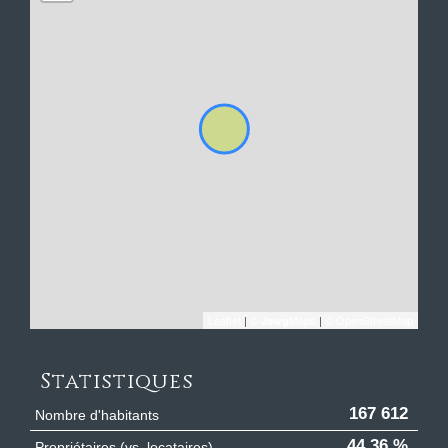
Leaflet
|
©
Maps
|
© OpenStreetMap
Jawg
Statistiques
167 612
Nombre d'habitants
44,36 %
Propriétaires (vs. locataires)