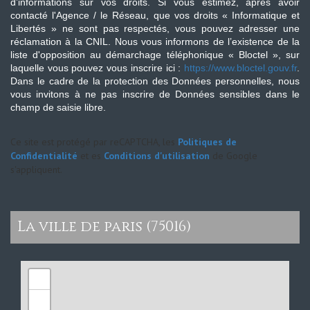
d’informations sur vos droits. Si vous estimez, après avoir
contacté l'Agence / le Réseau, que vos droits « Informatique et
Libertés » ne sont pas respectés, vous pouvez adresser une
réclamation à la CNIL. Nous vous informons de l’existence de la
liste d'opposition au démarchage téléphonique « Bloctel », sur
laquelle vous pouvez vous inscrire ici :
https://www.bloctel.gouv.fr
.
Dans le cadre de la protection des Données personnelles, nous
vous invitons à ne pas inscrire de Données sensibles dans le
champ de saisie libre.
Ce site est protégé par reCAPTCHA, les
Politiques de
Confidentialité
et es
Conditions d'utilisation
de Google
s'appliquent.
la ville de paris (75016)
+
−