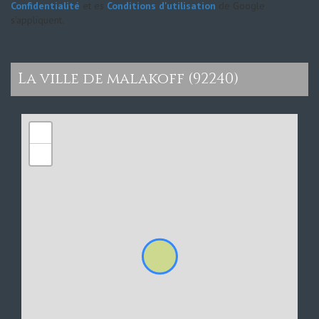
Confidentialité
et es
Conditions d'utilisation
de Google
s'appliquent.
la ville de malakoff (92240)
+
−