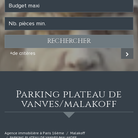
RECHERCHER
+de critères
parking plateau de
vanves/malakoff
Agence immobilière à Paris 16ème
Malakoff
PARKING PLATEAU DE VANVES/MALAKOFF