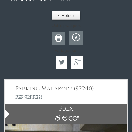
< Retour
Outils pratiques
Partager sur
Parking Malakoff (92240)
Ref 92PK2SS
Prix
75 €
CC*