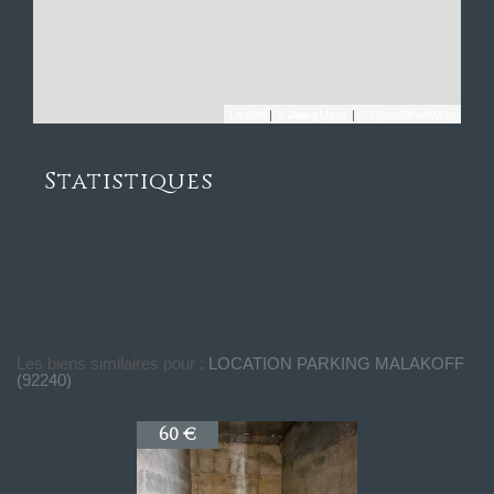
Leaflet
|
©
Maps
|
© OpenStreetMap
Jawg
Statistiques
autres annonces immobilières
correspondant à votre recherche
Les biens similaires pour :
LOCATION PARKING MALAKOFF
(92240)
60 €