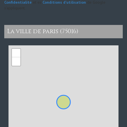
Confidentialité
et es
Conditions d'utilisation
de Google
s'appliquent.
la ville de paris (75016)
+
−