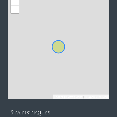
+
−
Leaflet
|
©
Maps
|
© OpenStreetMap
Jawg
Statistiques