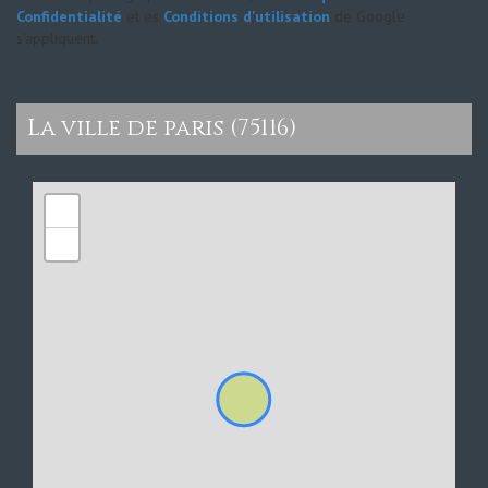
Confidentialité
et es
Conditions d'utilisation
de Google
s'appliquent.
la ville de paris (75116)
+
−