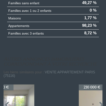
49,27 %
Familles sans enfant
0 %
Familles avec 1 ou 2 enfants
1,77 %
Maisons
98,23 %
Appartements
8,72 %
Familles avec 3 enfants
autres annonces immobilières
correspondant à votre recherche
Les biens similaires pour :
VENTE APPARTEMENT PARIS
(75116)
230 000 €