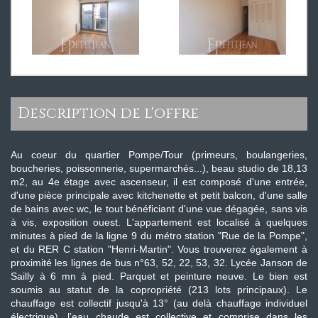
description de l'offre
Au coeur du quartier Pompe/Tour (primeurs, boulangeries,
boucheries, poissonnerie, supermarchés...), beau studio de 18,13
m2, au 4e étage avec ascenseur, il est composé d'une entrée,
d'une pièce principale avec kitchenette et petit balcon, d'une salle
de bains avec wc, le tout bénéficiant d'une vue dégagée, sans vis
à vis, exposition ouest. L'appartement est localisé à quelques
minutes à pied de la ligne 9 du métro station "Rue de la Pompe",
et du RER C station "Henri-Martin". Vous trouverez également à
proximité les lignes de bus n°63, 52, 22, 53, 32. Lycée Janson de
Sailly à 6 mn à pied. Parquet et peinture neuve. Le bien est
soumis au statut de la copropriété (213 lots principaux). Le
chauffage est collectif jusqu'à 13° (au delà chauffage individuel
électrique), l'eau chaude est collective et comprise dans les