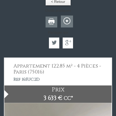
< Retour
Outils pratiques
Partager sur
Appartement 122.85 m² - 4 Pièces -
Paris (75016)
Ref 16SUC2D
Prix
3 633 €
CC*