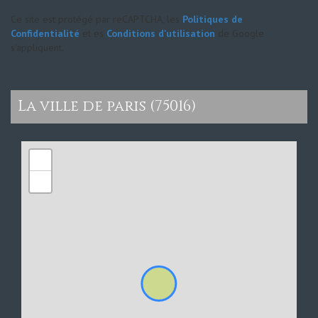
Ce site est protégé par reCAPTCHA, les
Politiques de
Confidentialité
et es
Conditions d'utilisation
de Google
s'appliquent.
la ville de paris (75016)
+
−