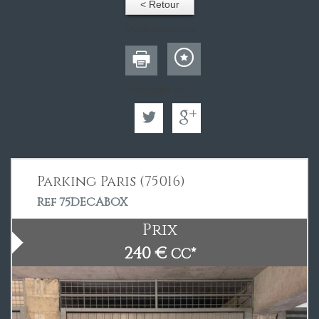
< Retour
Outils pratiques
Partager sur
Parking Paris (75016)
Ref 75DECABOX
Prix
240 €
CC*