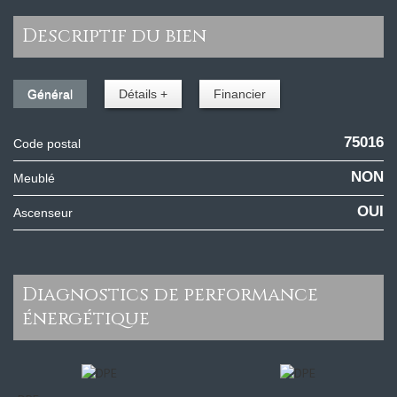
descriptif du bien
Général
Détails +
Financier
75016
Code postal
NON
Meublé
OUI
Ascenseur
diagnostics de performance
énergétique