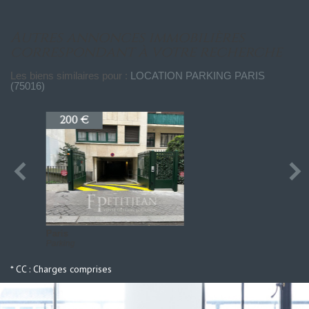
autres annonces immobilières
correspondant à votre recherche
Les biens similaires pour :
LOCATION PARKING PARIS
(75016)
240 €
Paris
Parking
* CC : Charges comprises