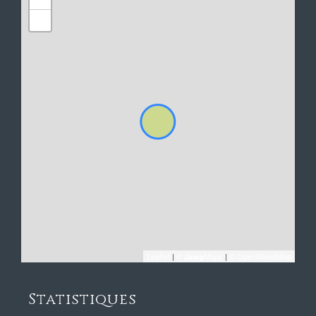
−
Leaflet
|
©
Maps
|
© OpenStreetMap
Jawg
Statistiques