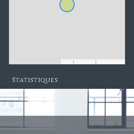
Leaflet
|
©
Maps
|
© OpenStreetMap
Jawg
Statistiques