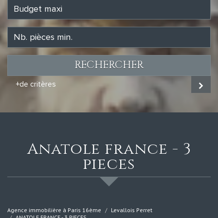
RECHERCHER
+de critères
anatole france - 3
pieces
Agence immobilière à Paris 16ème
Levallois Perret
ANATOLE FRANCE - 3 PIECES