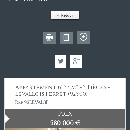
< Retour
Outils pratiques
Partager sur
Appartement 61.37 m² - 3 Pièces -
Levallois Perret (92300)
Ref 92LEVAL3P
Prix
580 000
€