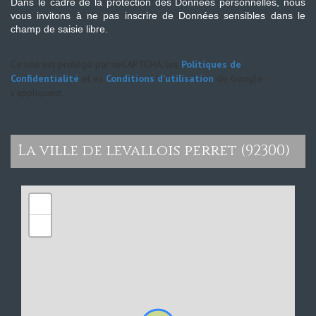
Dans le cadre de la protection des Données personnelles, nous
vous invitons à ne pas inscrire de Données sensibles dans le
champ de saisie libre.
Ce site est protégé par reCAPTCHA, les
Politiques de
Confidentialité
et es
Conditions d'utilisation
de Google
s'appliquent.
la ville de levallois perret (92300)
+
−